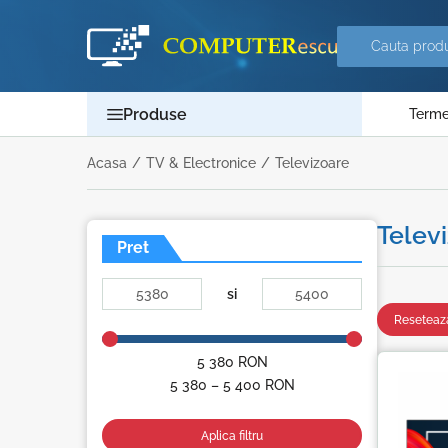
Produse
Termen
Acasa
/
TV & Electronice
/
Televizoare
Telev
Pret
si
Reseteaza
5 380
RON
5 380 – 5 400
RON
Aplica filtru