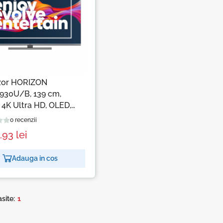
izor HORIZON
930U/B, 139 cm,
 4K Ultra HD, OLED,
 G
0 recenzii
8.93
lei
Adauga in cos
site:
1