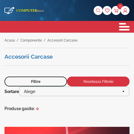
0
Acasa
/
Componente
/
Accesorii Carcase
Accesorii Carcase
Filtre
Reseteaza Filtrele
Sortare
Alege
Produse gasite:
0