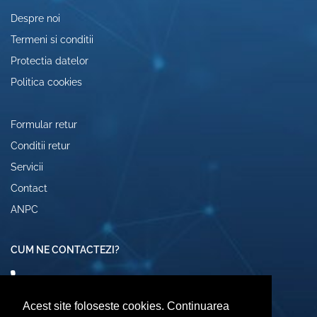
Despre noi
Termeni si conditii
Protectia datelor
Politica cookies
Formular retur
Conditii retur
Servicii
Contact
ANPC
CUM NE CONTACTEZI?
0742072474
comenzi@computerescu.ro
Acest site foloseste cookies. Continuarea