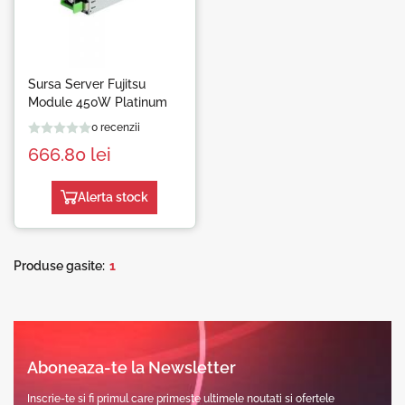
Sursa Server Fujitsu
Module 450W Platinum
0 recenzii
666.80
lei
Alerta stock
Produse gasite:
1
Aboneaza-te la Newsletter
Inscrie-te si fi primul care primeste ultimele noutati si ofertele