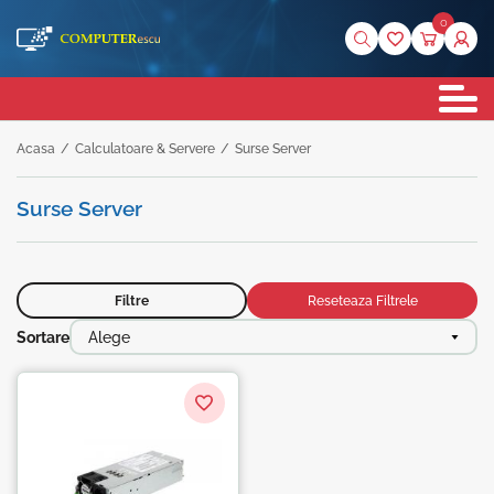
0
Acasa
/
Calculatoare & Servere
/
Surse Server
Surse Server
Filtre
Reseteaza Filtrele
Sortare
Alege