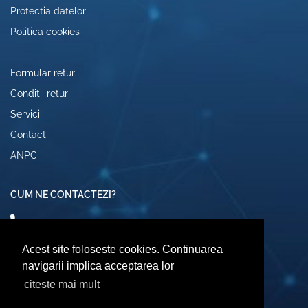
Protectia datelor
Politica cookies
Formular retur
Conditii retur
Servicii
Contact
ANPC
CUM NE CONTACTEZI?
0742072474
comenzi@computerescu.ro
Acest site foloseste cookies. Continuarea
navigarii implica acceptarea lor
citeste mai mult
URMARESTE-NE SI PE