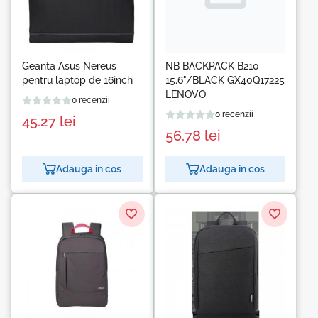
Geanta Asus Nereus
NB BACKPACK B210
pentru laptop de 16inch
15.6"/BLACK GX40Q17225
LENOVO
0 recenzii
0 recenzii
45.27
lei
56.78
lei
Adauga in cos
Adauga in cos