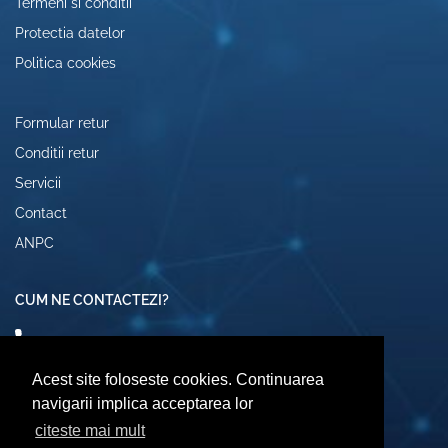
Termeni si conditii
Protectia datelor
Politica cookies
Formular retur
Conditii retur
Servicii
Contact
ANPC
CUM NE CONTACTEZI?
0742072474
comenzi@computerescu.ro
Acest site foloseste cookies. Continuarea
navigarii implica acceptarea lor
citeste mai mult
URMARESTE-NE SI PE