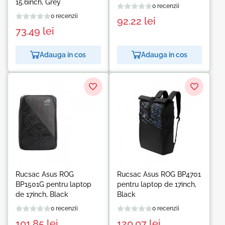
15.6inch, Grey
0 recenzii
0 recenzii
92.22
lei
73.49
lei
Adauga in cos
Adauga in cos
Rucsac Asus ROG
Rucsac Asus ROG BP4701
BP1501G pentru laptop
pentru laptop de 17inch,
de 17inch, Black
Black
0 recenzii
0 recenzii
101.85
lei
120.07
lei