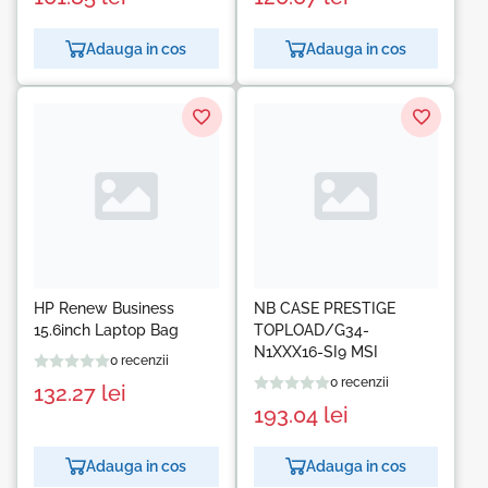
Adauga in cos
Adauga in cos
HP Renew Business
NB CASE PRESTIGE
15.6inch Laptop Bag
TOPLOAD/G34-
N1XXX16-SI9 MSI
0 recenzii
0 recenzii
132.27
lei
193.04
lei
Adauga in cos
Adauga in cos