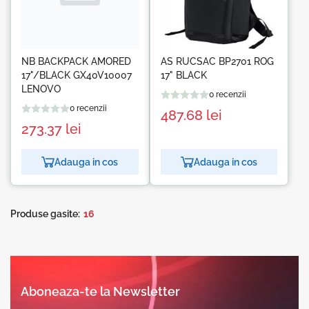
NB BACKPACK AMORED
AS RUCSAC BP2701 ROG
17"/BLACK GX40V10007
17" BLACK
LENOVO
0 recenzii
0 recenzii
487.68
lei
273.37
lei
Adauga in cos
Adauga in cos
Produse gasite:
16
Aboneaza-te la Newsletter