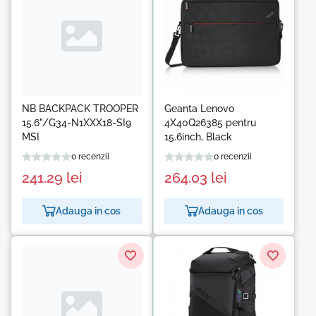
NB BACKPACK TROOPER
Geanta Lenovo
15.6"/G34-N1XXX18-SI9
4X40Q26385 pentru
MSI
15.6inch, Black
0 recenzii
0 recenzii
241.29
lei
264.03
lei
Adauga in cos
Adauga in cos