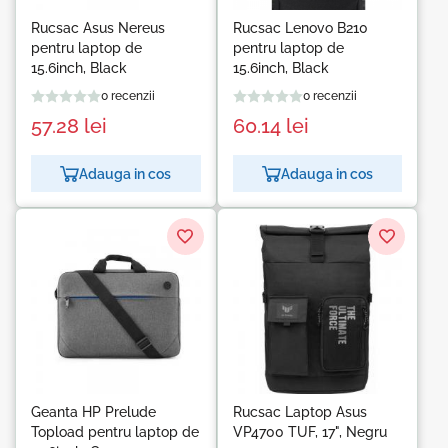
Rucsac Asus Nereus
Rucsac Lenovo B210
pentru laptop de
pentru laptop de
15.6inch, Black
15.6inch, Black
0 recenzii
0 recenzii
57.28
lei
60.14
lei
Adauga in cos
Adauga in cos
Geanta HP Prelude
Rucsac Laptop Asus
Topload pentru laptop de
VP4700 TUF, 17", Negru