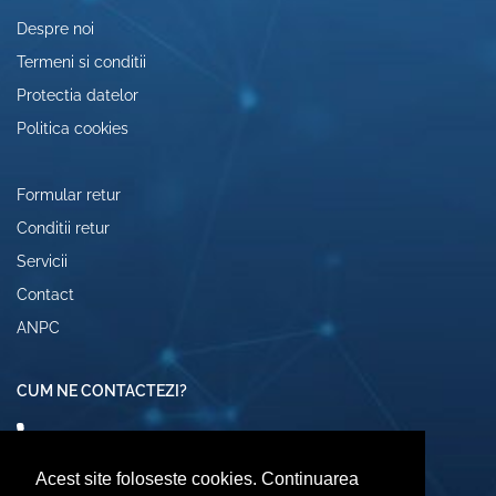
Despre noi
Termeni si conditii
Protectia datelor
Politica cookies
Formular retur
Conditii retur
Servicii
Contact
ANPC
CUM NE CONTACTEZI?
0742072474
comenzi@computerescu.ro
Acest site foloseste cookies. Continuarea