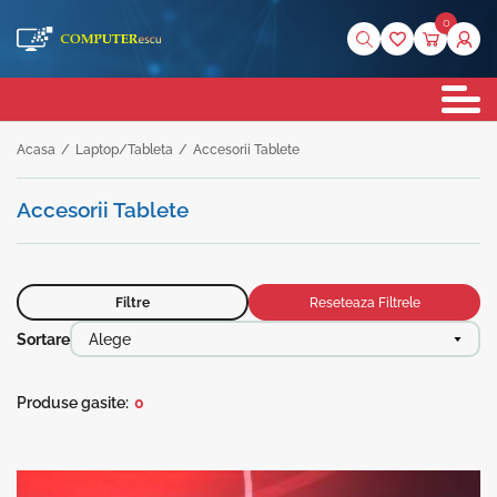
0
Acasa
/
Laptop/Tableta
/
Accesorii Tablete
Accesorii Tablete
Filtre
Reseteaza Filtrele
Sortare
Alege
Produse gasite:
0